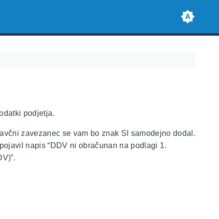
odatki podjetja.
te davčni zavezanec se vam bo znak SI samodejno dodal.
ojavil napis “DDV ni obračunan na podlagi 1.
DV)”.