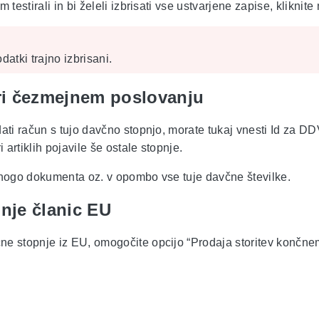
m testirali in bi želeli izbrisati vse ustvarjene zapise, kliknit
atki trajno izbrisani.
ri čezmejnem poslovanju
dati račun s tujo davčno stopnjo, morate tukaj vnesti Id za DDV
artiklih pojavile še ostale stopnje.
 nogo dokumenta oz. v opombo vse tuje davčne številke.
nje članic EU
e stopnje iz EU, omogočite opcijo “Prodaja storitev končnem