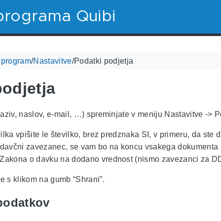
programa Quibi
i program
/
Nastavitve
/
Podatki podjetja
podjetja
aziv, naslov, e-mail, …) spreminjate v meniju Nastavitve -> P
ilka vpišite le številko, brez predznaka SI, v primeru, da s
e davčni zavezanec, se vam bo na koncu vsakega dokumenta p
 Zakona o davku na dodano vrednost (nismo zavezanci za D
 s klikom na gumb “Shrani”.
 podatkov