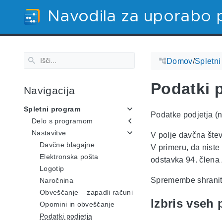
Navodila za uporabo 
Domov
/
Spletn
Podatki 
Navigacija
Spletni program
Podatke podjetja (n
Delo s programom
Nastavitve
V polje davčna štev
Davčne blagajne
V primeru, da nist
Elektronska pošta
odstavka 94. člena
Logotip
Spremembe shranite
Naročnina
Obveščanje – zapadli računi
Izbris vseh
Opomini in obveščanje
Podatki podjetja