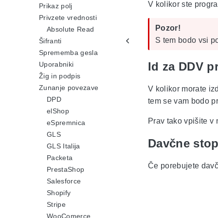
V kolikor ste progra
Prikaz polj
Privzete vrednosti
Pozor!
Absolute Read
S tem bodo vsi pod
Šifranti
Sprememba gesla
Id za DDV p
Uporabniki
Žig in podpis
Zunanje povezave
V kolikor morate iz
DPD
tem se vam bodo pri 
elShop
Prav tako vpišite v
eSpremnica
GLS
Davčne stop
GLS Italija
Packeta
Če porebujete davčn
PrestaShop
Salesforce
Shopify
Stripe
WooComerce