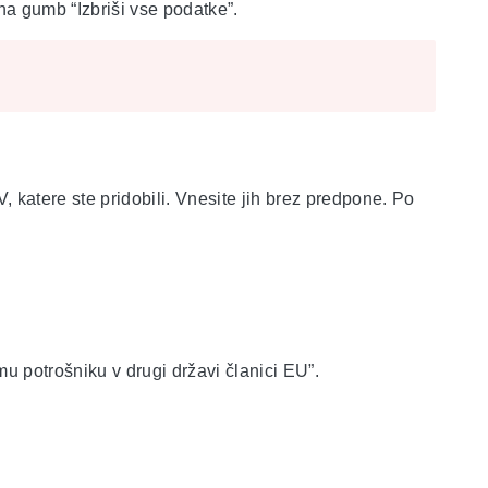
e na gumb “Izbriši vse podatke”.
, katere ste pridobili. Vnesite jih brez predpone. Po
u potrošniku v drugi državi članici EU”.