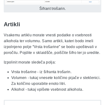
Šifrant trošarin.
Artikli
Vsakemu artiklu morate vnesti podatke o vsebnosti
alkohola ter volumnu. Samo artikli, kateri bodo imeli
izpolnjeno polje “Vrsta trošarine” se bodo upoštevali v
poročilu. Pojdite v sklaidšče, poiščite šifro ter jo uredite.
Izpolinit morate sledeča polja:
Vrsta trošarine - iz šifranta trošarin.
Volumen - tukaj vnesete količino pijače v steklenici.
Za količino uporabite enoto litri.
Alkohol - tukaj vpišete vsebnost alkohola.